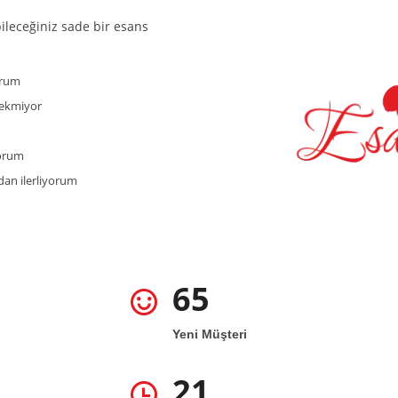
bileceğiniz sade bir esans
orum
rekmiyor
yorum
an ilerliyorum
65
Yeni Müşteri
21