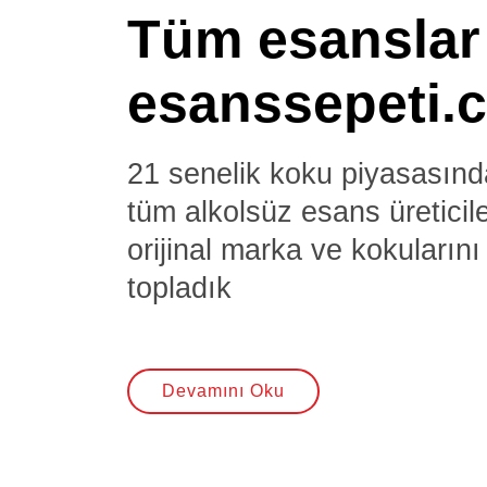
Tüm esanslar
esanssepeti.
21 senelik koku piyasasınd
tüm alkolsüz esans üreticile
orijinal marka ve kokularını 
topladık
Devamını Oku