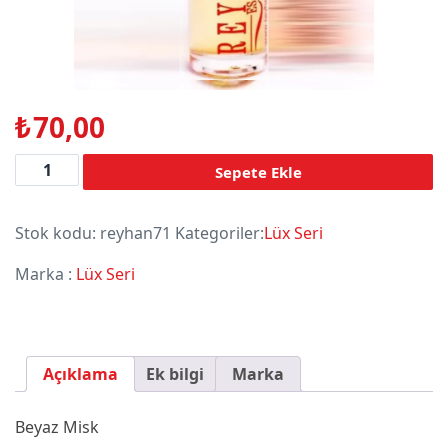
₺
70,00
Adet
Sepete Ekle
Stok kodu:
reyhan71
Kategoriler:
Lüx Seri
Marka :
Lüx Seri
Açıklama
Ek bilgi
Marka
Beyaz Misk