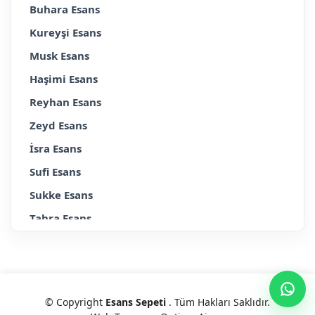
Buhara Esans
Kureyşi Esans
Musk Esans
Haşimi Esans
Reyhan Esans
Zeyd Esans
İsra Esans
Sufi Esans
Sukke Esans
Tahra Esans
Erkek
Bayan
Altın Serisi
© Copyright
Esans Sepeti
. Tüm Hakları Saklıdır.
Gül & Çiçek Serisi