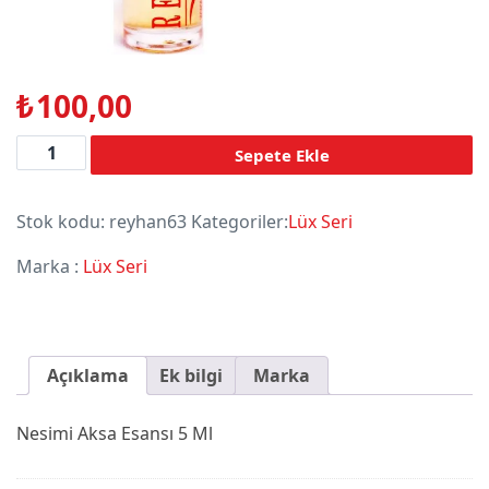
₺
100,00
Adet
Sepete Ekle
Stok kodu:
reyhan63
Kategoriler:
Lüx Seri
Marka :
Lüx Seri
Açıklama
Ek bilgi
Marka
Nesimi Aksa Esansı 5 Ml