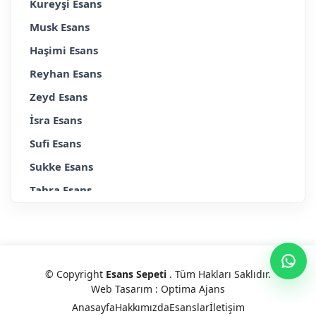
Kureyşi Esans
Musk Esans
Haşimi Esans
Reyhan Esans
Zeyd Esans
İsra Esans
Sufi Esans
Sukke Esans
Tahra Esans
Erkek
Bayan
Altın Serisi
© Copyright
Esans Sepeti
. Tüm Hakları Saklıdır.
Gül & Çiçek Serisi
Web Tasarım : Optima Ajans
Platin Serisi
Anasayfa
Hakkımızda
Esanslar
İletişim