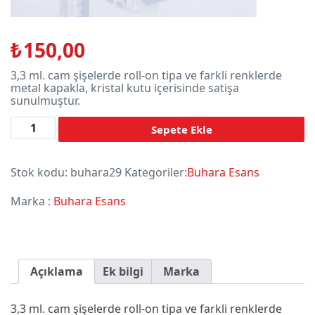
₺
150,00
3,3 ml. cam şi̇şelerde roll-on tipa ve farkli renklerde
metal kapakla, kri̇stal kutu i̇çeri̇si̇nde satişa
sunulmuştur.
Adet
Sepete Ekle
Stok kodu:
buhara29
Kategoriler:
Buhara Esans
Marka :
Buhara Esans
Açıklama
Ek bilgi
Marka
3,3 ml. cam şi̇şelerde roll-on tipa ve farkli renklerde